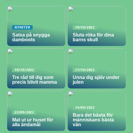
NYHETER
19/10/2022
Satsa på snygga
Sluta röka för dina
damboots
barns skull
18/10/2022
17/10/2022
Tre råd till dig som
Unna dig själv under
precis blivit mamma
julen
14/09/2022
23/09/2022
Bara det bästa för
Mat ut ur huset för
människans bästa
alla ändamål
vän