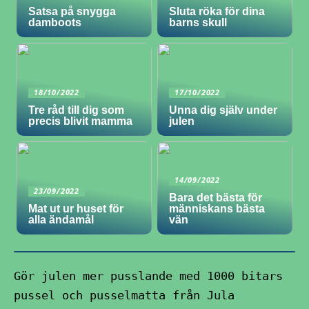
Satsa på snygga
Sluta röka för dina
damboots
barns skull
18/10/2022
17/10/2022
Tre råd till dig som
Unna dig själv under
precis blivit mamma
julen
14/09/2022
23/09/2022
Bara det bästa för
Mat ut ur huset för
människans bästa
alla ändamål
vän
Gör julen mer pusslande med 1000 bitars
pussel och pusselmatta från Jula