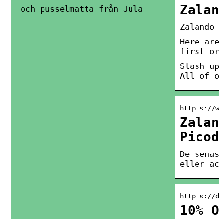
Zalan
och pusselmatta från Jula
Zalando 
Here are
first or
Slash up
All of o
http s://w
Zalan
Picod
De sena
eller ac
http s://d
10% O