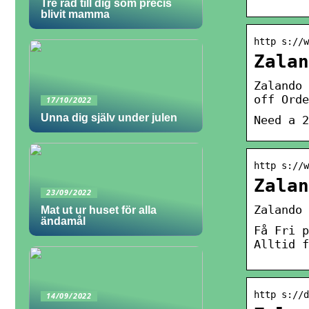
Tre råd till dig som precis
blivit mamma
http s://w
Zalan
Zalando 
off Orde
17/10/2022
Unna dig själv under julen
Need a 2
http s://w
Zalan
23/09/2022
Zalando 
Mat ut ur huset för alla
ändamål
Få Fri p
Alltid f
http s://d
14/09/2022