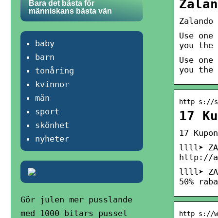
Zalan
Bara det bästa för
människans bästa vän
Zalando 
Use one 
baby
you the 
barn
Use one 
you the 
tonåring
kvinnor
män
http s://s
sport
17 Ku
skönhet
17 Kupon
nyheter
llll➤ ZA
http://a
llll➤ ZA
50% raba
Gör julen mer pusslande
med 1000 bitars pussel
http s://w