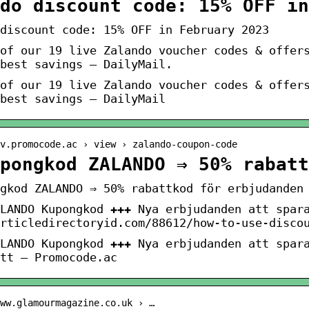
do discount code: 15% OFF in
discount code: 15% OFF in February 2023
of our 19 live Zalando voucher codes & offer
best savings – DailyMail.
of our 19 live Zalando voucher codes & offer
best savings – DailyMail
v.promocode.ac › view › zalando-coupon-code
pongkod ZALANDO ⇒ 50% rabatt
gkod ZALANDO ⇒ 50% rabattkod för erbjudanden
LANDO Kupongkod ✚✚✚ Nya erbjudanden att spar
rticledirectoryid.com/88612/how-to-use-disco
LANDO Kupongkod ✚✚✚ Nya erbjudanden att spar
tt – Promocode.ac
ww.glamourmagazine.co.uk › …