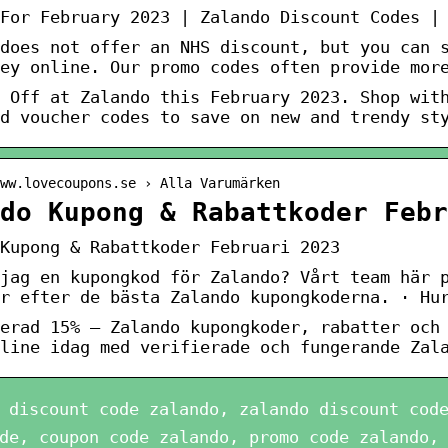
For February 2023 | Zalando Discount Codes |
does not offer an NHS discount, but you can 
ey online. Our promo codes often provide mor
 Off at Zalando this February 2023. Shop wit
d voucher codes to save on new and trendy st
ww.lovecoupons.se › Alla Varumärken
do Kupong & Rabattkoder Febr
Kupong & Rabattkoder Februari 2023
jag en kupongkod för Zalando? Vårt team här 
r efter de bästa Zalando kupongkoderna. · Hu
erad 15% – Zalando kupongkoder, rabatter och
line idag med verifierade och fungerande Zal
 discount code zalando, zalando discount cod
de, coupon code zalando, promo code zalando,