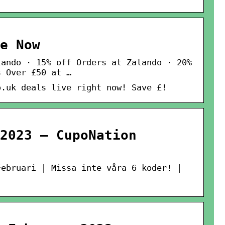
e Now
lando · 15% off Orders at Zalando · 20%
s Over £50 at …
o.uk deals live right now! Save £!
2023 – CupoNation
Februari | Missa inte våra 6 koder! |