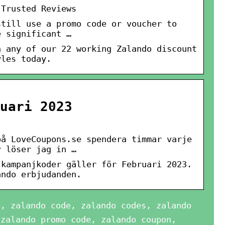
 Trusted Reviews
still use a promo code or voucher to
e significant …
h any of our 22 working Zalando discount
yles today.
uari 2023
på LoveCoupons.se spendera timmar varje
r löser jag in …
 kampanjkoder gäller för Februari 2023.
ando erbjudanden.
e, zalando code, zalando codes, zalando
 zalando promo code, zalando coupon,