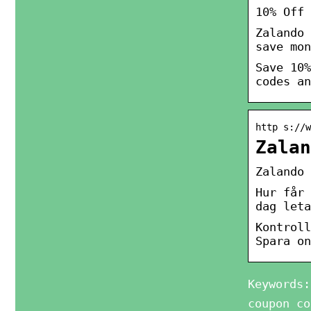
10% Off 
Zalando 
save mon
Save 10%
codes an
http s://w
Zalan
Zalando 
Hur får 
dag leta
Kontroll
Spara on
Keywords:
coupon co