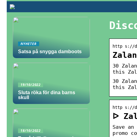
Disc
NYHETER
http s://d
Satsa på snygga damboots
Zalan
30 Zalan
this Zal
30 Zalan
19/10/2022
this Zal
Sluta röka för dina barns
skull
http s://d
ᐅ Za
Save an 
18/10/2022
promo co