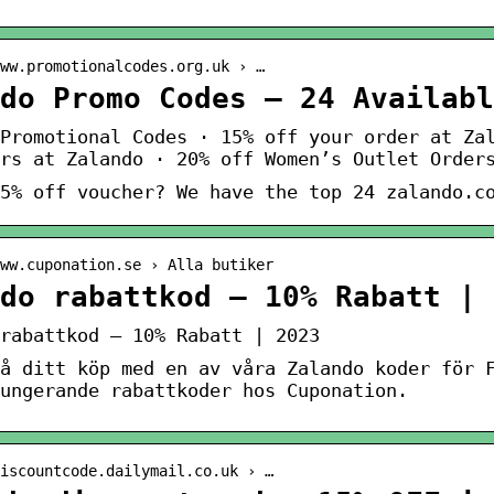
ww.promotionalcodes.org.uk › …
do Promo Codes – 24 Availabl
Promotional Codes · 15% off your order at Za
rs at Zalando · 20% off Women’s Outlet Order
5% off voucher? We have the top 24 zalando.c
ww.cuponation.se › Alla butiker
do rabattkod – 10% Rabatt | 
rabattkod – 10% Rabatt | 2023
å ditt köp med en av våra Zalando koder för 
ungerande rabattkoder hos Cuponation.
iscountcode.dailymail.co.uk › …