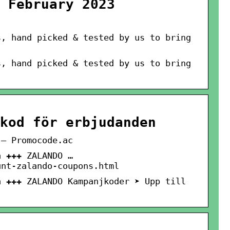
 February 2023
s, hand picked & tested by us to bring
s, hand picked & tested by us to bring
kod för erbjudanden
 – Promocode.ac
a ✚✚✚ ZALANDO …
unt-zalando-coupons.html
a ✚✚✚ ZALANDO Kampanjkoder ➤ Upp till