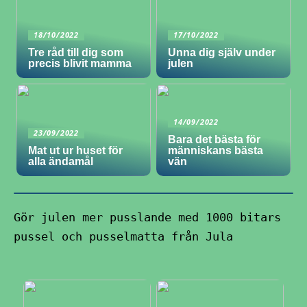
18/10/2022
17/10/2022
Tre råd till dig som
Unna dig själv under
precis blivit mamma
julen
14/09/2022
23/09/2022
Bara det bästa för
Mat ut ur huset för
människans bästa
alla ändamål
vän
Gör julen mer pusslande med 1000 bitars
pussel och pusselmatta från Jula