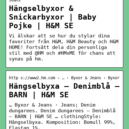
Hängselbyxor &
Snickarbyxor | Baby
Pojke | H&M SE
Vi älskar att se hur du stylar dina
favoriter från H&M, H&M Beauty och H&M
HOME! Fortsätt dela din personliga
stil med @HM och #HMxME för chans att
synas på hm.
http s://www2.hm.com › … › Byxor & Jeans › Byxor
Hängselbyxa – Denimblå –
BARN | H&M SE
… Byxor & Jeans · Jeans; Denim
dungarees. Denim dungarees – Denimblå
– BARN | H&M SE … clothingStyle:
Hängselbyxa. Komposition: Bomull 99%,
Elastan 1%.