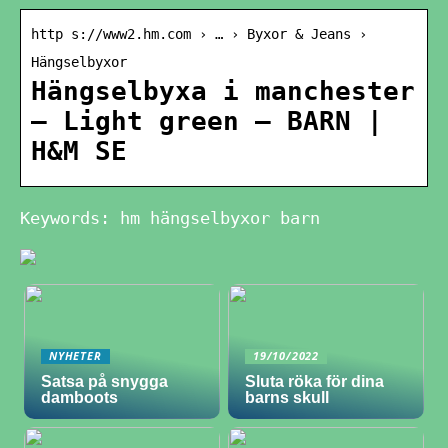
http s://www2.hm.com › … › Byxor & Jeans ›
Hängselbyxor
Hängselbyxa i manchester
– Light green – BARN |
H&M SE
Keywords: hm hängselbyxor barn
NYHETER
19/10/2022
Satsa på snygga
Sluta röka för dina
damboots
barns skull