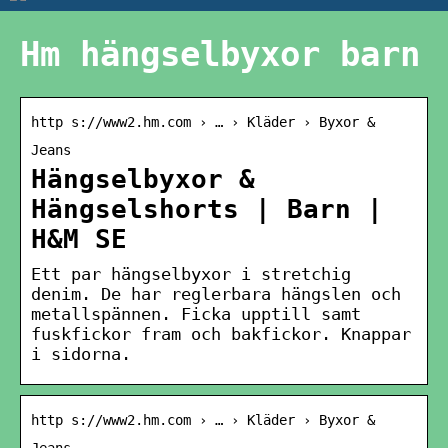
Hm hängselbyxor barn
http s://www2.hm.com › … › Kläder › Byxor &
Jeans
Hängselbyxor &
Hängselshorts | Barn |
H&M SE
Ett par hängselbyxor i stretchig
denim. De har reglerbara hängslen och
metallspännen. Ficka upptill samt
fuskfickor fram och bakfickor. Knappar
i sidorna.
http s://www2.hm.com › … › Kläder › Byxor &
Jeans