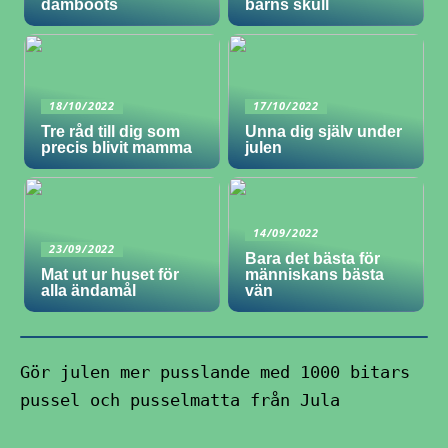
damboots
barns skull
18/10/2022
17/10/2022
Tre råd till dig som
Unna dig själv under
precis blivit mamma
julen
14/09/2022
23/09/2022
Bara det bästa för
Mat ut ur huset för
människans bästa
alla ändamål
vän
Gör julen mer pusslande med 1000 bitars
pussel och pusselmatta från Jula