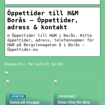
Öppettider till H&M
Borås – Öppettider,
adress & kontakt
◴ Öppettider till H&M i Borås. Hitta
öppettider, adress, telefonnummer för
H&M på Bergslenagatan 8 i Borås –
Öppettider.nu
Keywords: hm outlet borås
NYHETER
19/10/2022
Satsa på snygga
Sluta röka för dina