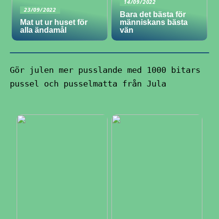
14/09/2022
23/09/2022
Bara det bästa för
Mat ut ur huset för
människans bästa
alla ändamål
vän
Gör julen mer pusslande med 1000 bitars
pussel och pusselmatta från Jula