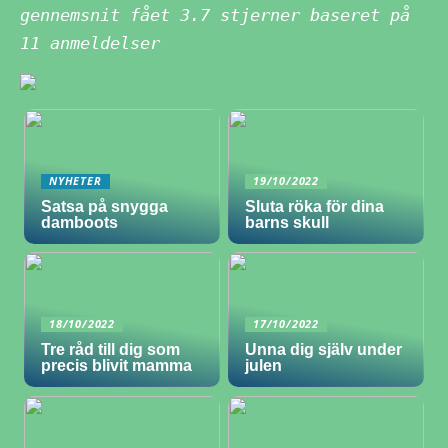
gennemsnit fået
3.7
stjerner baseret på
11
anmeldelser
NYHETER
19/10/2022
Satsa på snygga
Sluta röka för dina
damboots
barns skull
18/10/2022
17/10/2022
Tre råd till dig som
Unna dig själv under
precis blivit mamma
julen