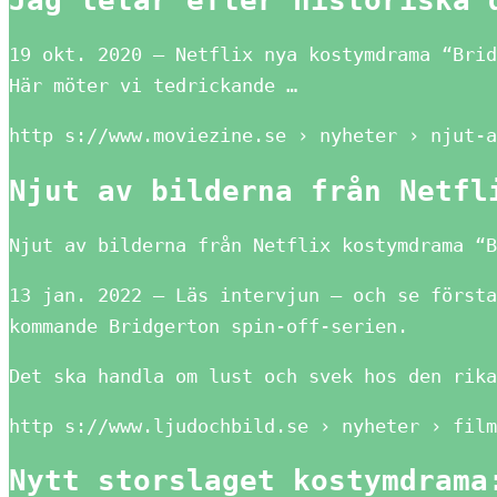
Jag letar efter historiska 
19 okt. 2020 — Netflix nya kostymdrama “Brid
Här möter vi tedrickande …
http s://www.moviezine.se › nyheter › njut-a
Njut av bilderna från Netfl
Njut av bilderna från Netflix kostymdrama “B
13 jan. 2022 — Läs intervjun – och se första
kommande Bridgerton spin-off-serien.
Det ska handla om lust och svek hos den rika
http s://www.ljudochbild.se › nyheter › film
Nytt storslaget kostymdrama