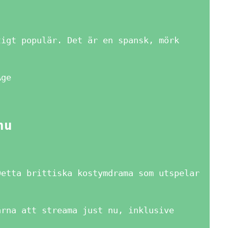
tigt populär. Det är en spansk, mörk
Age
nu
Detta brittiska kostymdrama som utspelar
arna att streama just nu, inklusive