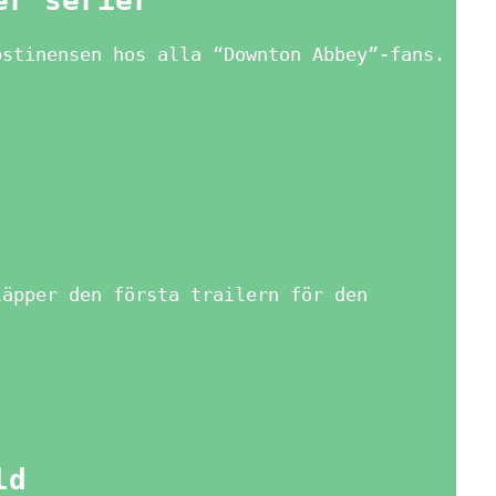
er serier
bstinensen hos alla “Downton Abbey”-fans.
läpper den första trailern för den
ld