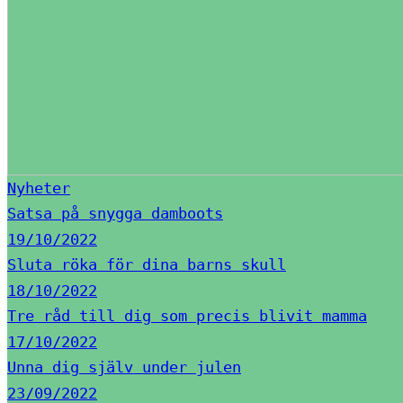
Nyheter
Satsa på snygga damboots
19/10/2022
Sluta röka för dina barns skull
18/10/2022
Tre råd till dig som precis blivit mamma
17/10/2022
Unna dig själv under julen
23/09/2022