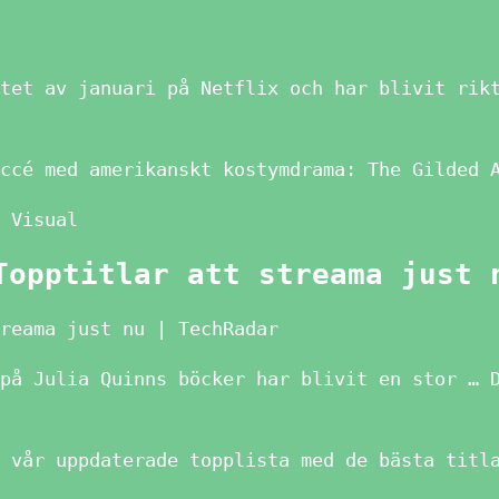
tet av januari på Netflix och har blivit rik
ccé med amerikanskt kostymdrama: The Gilded 
 Visual
Topptitlar att streama just 
treama just nu | TechRadar
på Julia Quinns böcker har blivit en stor … 
 vår uppdaterade topplista med de bästa titl