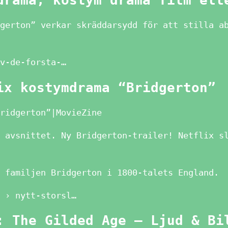
drama, kostym drama film ell
gerton” verkar skräddarsydd för att stilla a
v-de-forsta-…
ix kostymdrama “Bridgerton”
ridgerton”|MovieZine
 avsnittet. Ny Bridgerton-trailer! Netflix s
 familjen Bridgerton i 1800-talets England.
 › nytt-storsl…
: The Gilded Age – Ljud & Bi