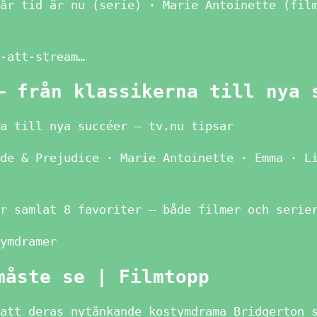
år tid är nu (serie) · Marie Antoinette (fil
-att-stream…
– från klassikerna till nya 
a till nya succéer – tv.nu tipsar
de & Prejudice · Marie Antoinette · Emma · L
r samlat 8 favoriter – både filmer och serie
ymdramer
måste se | Filmtopp
att deras nytänkande kostymdrama Bridgerton 