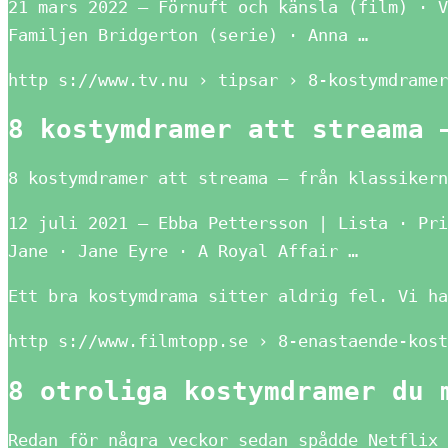
21 mars 2022 — Förnuft och känsla (film) · V
Familjen Bridgerton (serie) · Anna …
http s://www.tv.nu › tipsar › 8-kostymdramer
8 kostymdramer att streama 
8 kostymdramer att streama – från klassikern
12 juli 2021 — Ebba Pettersson | Lista · Pri
Jane · Jane Eyre · A Royal Affair …
Ett bra kostymdrama sitter aldrig fel. Vi ha
http s://www.filmtopp.se › 8-enastaende-kost
8 otroliga kostymdramer du 
Redan för några veckor sedan spådde Netflix 