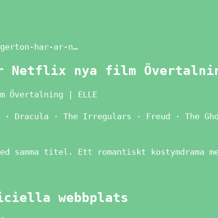
gerton-har-ar-n…
r Netflix nya film Övertalni
m Övertalning | ELLE
 · Dracula · The Irregulars · Freud · The Gh
ed samma titel. Ett romantiskt kostymdrama m
iciella webbplats