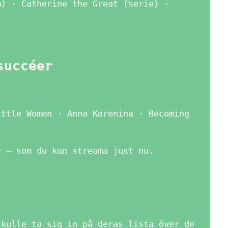
m) · Catherine the Great (serie) ·
succéer
ittle Women · Anna Karenina · Becoming
r – som du kan streama just nu.
skulle ta sig in på deras lista över de