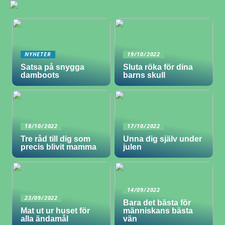
NYHETER
19/10/2022
Satsa på snygga
Sluta röka för dina
damboots
barns skull
18/10/2022
17/10/2022
Tre råd till dig som
Unna dig själv under
precis blivit mamma
julen
14/09/2022
23/09/2022
Bara det bästa för
Mat ut ur huset för
människans bästa
alla ändamål
vän