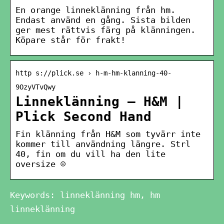
En orange linneklänning från hm.
Endast använd en gång. Sista bilden
ger mest rättvis färg på klänningen.
Köpare står för frakt!
http s://plick.se › h-m-hm-klanning-40-
9OzyVTvQwy
Linneklänning – H&M |
Plick Second Hand
Fin klänning från H&M som tyvärr inte
kommer till användning längre. Strl
40, fin om du vill ha den lite
oversize ☺️
Keywords: linneklänning hm, hm
linneklänning