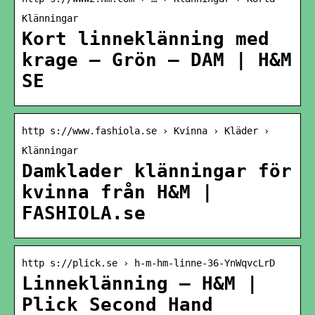
Klänningar
Kort linneklänning med
krage – Grön – DAM | H&M
SE
http s://www.fashiola.se › Kvinna › Kläder ›
Klänningar
Damklader klänningar för
kvinna från H&M |
FASHIOLA.se
http s://plick.se › h-m-hm-linne-36-YnWqvcLrD
Linneklänning – H&M |
Plick Second Hand