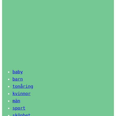
baby
barn
tonåring
kvinnor
män
sport
skönhet