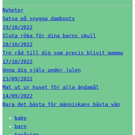
Nyheter
Satsa på snygga damboots
19/10/2022
Sluta röka för dina barns skull
18/10/2022
Tre råd till dig som precis blivit mamma
17/10/2022
Unna dig själv under julen
23/09/2022
Mat ut ur huset för alla ändamål
14/09/2022
Bara det bästa för människans bästa vän
baby
barn
tonåring