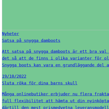
Nyheter
Satsa på snygga damboots
Att satsa på snygga damboots är ett bra val 
det så att de finns i olika varianter för ol
Snygga boots kan vara en grundläggande del a
19/10/2022
Sluta röka för dina barns skull
Många onlinebutiker erbjuder nu flera frakta
full flexibilitet att hämta ut din nyinköpta
därtill den mest prismedvetna leveransmodell