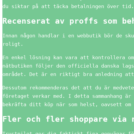
du siktar på att täcka betalningen över tid.
Recenserat av proffs som be
Innan någon handlar i en webbutik bör de sku
roligt.
En enkel lösning kan vara att kontrollera om
nätbutiken följer den officiella danska lags
området. Det är en riktigt bra anledning att
Dessutom rekommenderas det att du är medvete
företaget verkar med. I detta sammanhang är 
bekräfta ditt köp när som helst, oavsett om 
Fler och fler shoppare via 
Trustpilot ger dig faktiskt fina genvägar fö