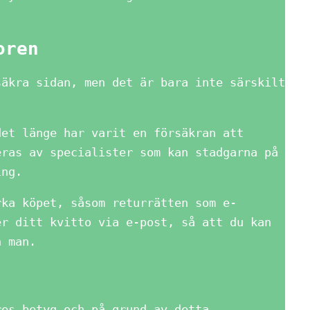
oren
säkra sidan, men det är bara inte särskilt
det länge har varit en försäkran att
eras av specialister som kan stadgarna på
ing.
rka köpet, såsom returrätten som e-
er ditt kvitto via e-post, så att du kan
n man.
res betyg och på grund av detta