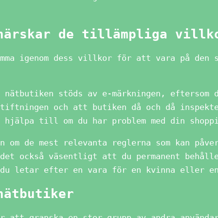
härskar de tillämpliga villk
mma igenom dess villkor för att vara på den 
 nätbutiken stöds av e-märkningen, eftersom 
tiftningen och att butiken då och då inspekt
 hjälpa till om du har problem med din shopp
n om de mest relevanta reglerna som kan påve
det också väsentligt att du permanent behåll
du letar efter en vara för en kvinna eller e
nätbutiker
r att granska en stor grupp av andra använda