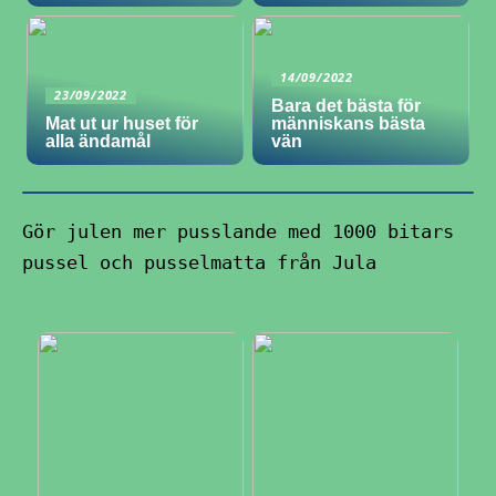
14/09/2022
23/09/2022
Bara det bästa för
Mat ut ur huset för
människans bästa
alla ändamål
vän
Gör julen mer pusslande med 1000 bitars
pussel och pusselmatta från Jula