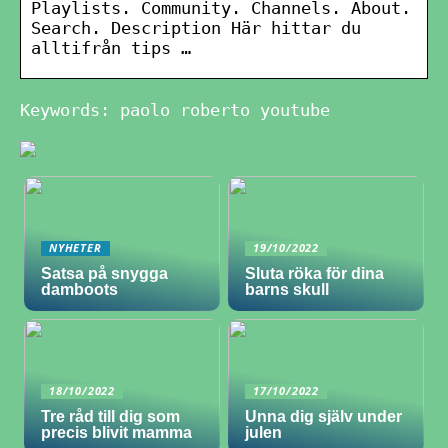
Playlists. Community. Channels. About.
Search. Description Här hittar du
alltifrån tips …
Keywords: paolo roberto youtube
NYHETER
19/10/2022
Satsa på snygga
Sluta röka för dina
damboots
barns skull
18/10/2022
17/10/2022
Tre råd till dig som
Unna dig själv under
precis blivit mamma
julen