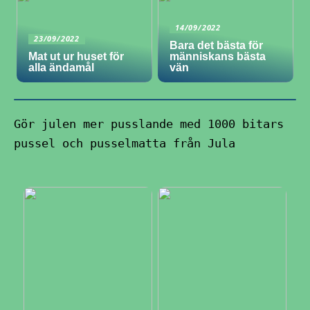
14/09/2022
23/09/2022
Bara det bästa för
Mat ut ur huset för
människans bästa
alla ändamål
vän
Gör julen mer pusslande med 1000 bitars
pussel och pusselmatta från Jula