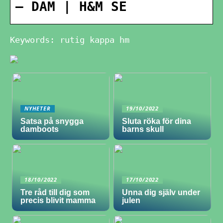
– DAM | H&M SE
Keywords: rutig kappa hm
NYHETER
19/10/2022
Satsa på snygga
Sluta röka för dina
damboots
barns skull
18/10/2022
17/10/2022
Tre råd till dig som
Unna dig själv under
precis blivit mamma
julen