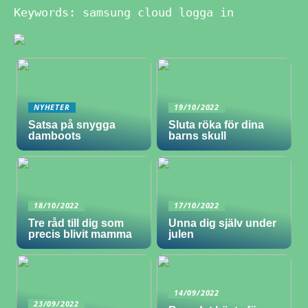
Keywords: samsung cloud logga in
NYHETER
19/10/2022
Satsa på snygga
Sluta röka för dina
damboots
barns skull
18/10/2022
17/10/2022
Tre råd till dig som
Unna dig själv under
precis blivit mamma
julen
14/09/2022
23/09/2022