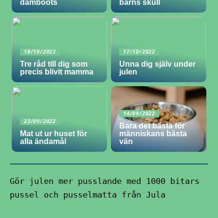
damboots
barns skull
18/10/2022
17/10/2022
Tre råd till dig som
Unna dig själv under
precis blivit mamma
julen
14/09/2022
23/09/2022
Bara det bästa för
Mat ut ur huset för
människans bästa
alla ändamål
vän
Gör julen mer pusslande med 1000 bitars
pussel och pusselmatta från Jula