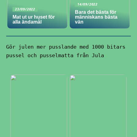
14/09/2022
23/09/2022
Bara det bästa för
Mat ut ur huset för
människans bästa
alla ändamål
vän
Gör julen mer pusslande med 1000 bitars
pussel och pusselmatta från Jula