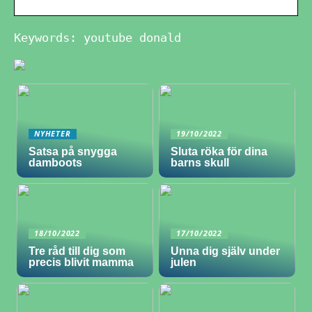
Keywords: youtube donald
NYHETER
19/10/2022
Satsa på snygga
Sluta röka för dina
damboots
barns skull
18/10/2022
17/10/2022
Tre råd till dig som
Unna dig själv under
precis blivit mamma
julen